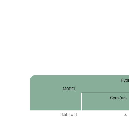
Hydr
MODEL
Gpm (us)
H.tikal 5 H
5