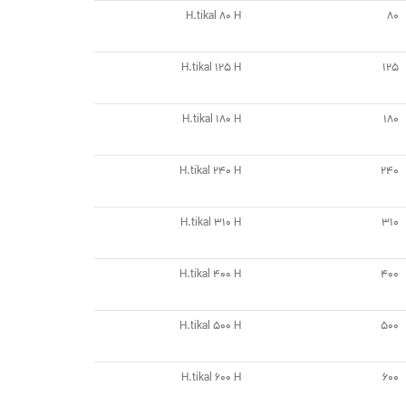
H.tikal 80 H
80
H.tikal 125 H
125
H.tikal 180 H
180
H.tikal 240 H
240
H.tikal 310 H
310
H.tikal 400 H
400
H.tikal 500 H
500
H.tikal 600 H
600