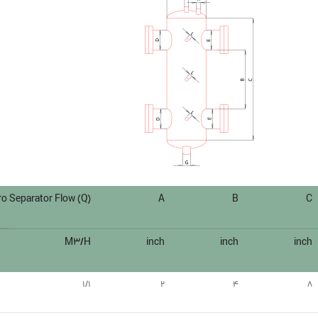
o Separator Flow (Q)
A
B
C
M3/H
inch
inch
inch
1/1
2
4
8