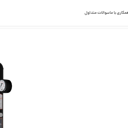
مکاری با ما
سوالات متداول
نیکی + میله مغناطیسی 1.1/4 اینچ MH-Tikal