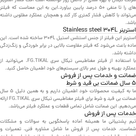
شرکت تیکال با بهره مندی از دانش روز توانسته است افت فشار استرینر
های را تا منفی 50 درصد پایین بیاورد.این به این معناست که فیلتر
می‌تواند با کاهش فشار کمتری کار کند و همچنان عملکرد مطلوبی داشته
باشد.
استرینر Stainless steel 304L
استرینر این فیلتر از جنس استنلس استیل 304L ساخته شده است. این
ماده باعث می‌شود که فیلتر مقاومت بالایی در برابر خوردگی و زنگ‌زدگی
داشته باشد.
با استفاده از فیلتر مغناطیسی تیکال سری FG.TIKAL، می‌توانید از
عملکرد بهینه و طول عمر بالای سیستم‌های خود اطمینان حاصل کنید.
ضمانت و خدمات پس از فروش
5 سال ضمانت بی قید و شرط
ما به کیفیت محصولات خود اطمینان داریم و به همین دلیل 5 سال
ضمانت بی قید و شرط برای فیلتر مغناطیسی تیکال سری FG.TIKAL ارائه
می‌دهیم. این ضمانت شامل تمامی قطعات و عملکرد فیلتر می‌باشد.
خدمات پس از فروش
تیم پشتیبانی ما همیشه آماده پاسخگویی به سوالات و مشکلات
شماست. خدمات پس از فروش ما شامل مشاوره فنی، تعمیرات و